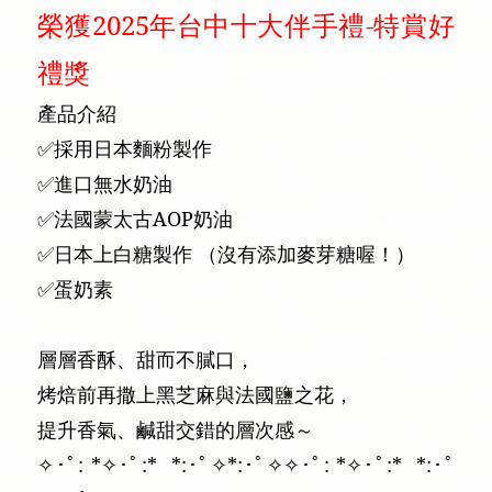
榮獲2025年台中十大伴手禮-特賞好
禮獎
產品介紹
✅採用日本麵粉製作
✅進口無水奶油
✅法國蒙太古AOP奶油
✅日本上白糖製作 （沒有添加麥芽糖喔！）
✅蛋奶素
層層香酥、甜而不膩口，
烤焙前再撒上黑芝麻與法國鹽之花，
提升香氣、鹹甜交錯的層次感～
✧･ﾟ: *✧･ﾟ:* *:･ﾟ✧*:･ﾟ✧✧･ﾟ: *✧･ﾟ:* *:･ﾟ