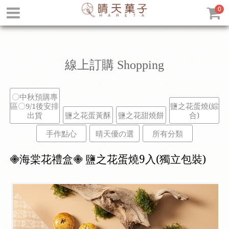
0
線上訂購
Shopping
〇中秋預購專
區〇9/1後安排
鹽之花蛋燒(綜
出貨
鹽之花蛋黃酥
鹽之花甜燒餅
合)
手作點心
晴天優の選
所有分類
𖠁海棠花禮盒𖠁 鹽之花蛋燒9入(獨立包裝)