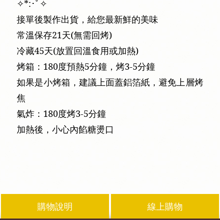
✧*:･ﾟ✧
接單後製作出貨，給您最新鮮的美味
常溫保存21天(無需回烤)
冷藏45天(放置回溫食用或加熱)
烤箱：180度預熱5分鐘，烤3-5分鐘
如果是小烤箱，建議上面蓋鋁箔紙，避免上層烤
焦
氣炸：180度烤3-5分鐘
加熱後，小心內餡糖燙口
購物說明
線上購物