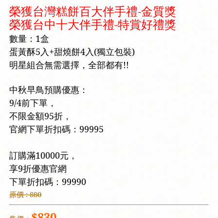
榮獲台灣糕餅百大伴手禮-金質獎
榮獲台中十大伴手禮-特賞好禮獎
數量：1盒
蛋黃酥5入+甜燒餅4入(獨立包裝)
明星組合無需選擇，全部都有!!
中秋早鳥預購優惠：
9/4前下單，
不限金額95折，
官網下單折扣碼：99995
訂購滿10000元，
享9折優惠官網
下單折扣碼：99990
原價 : 880
$830