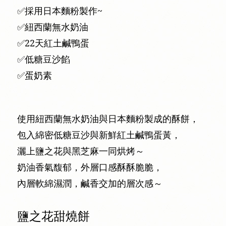
✅採用日本麵粉製作~
✅紐西蘭無水奶油
✅22天紅土鹹鴨蛋
✅低糖豆沙餡
✅蛋奶素
使用紐西蘭無水奶油與日本麵粉製成的酥餅，
包入綿密低糖豆沙與新鮮紅土鹹鴨蛋黃，
灑上鹽之花與黑芝麻一同烘烤～
奶油香氣馥郁，外層口感酥酥脆脆，
內層軟綿濕潤，鹹香交加的層次感～
鹽之花甜燒餅