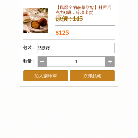
【風靡全的奢華甜點】杜拜巧
克力Q餅．冷凍出貨
原價 : 145
$125
包裝：
數量：
加入購物車
立即結帳